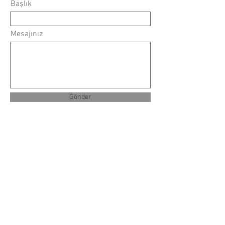
Başlık
Mesajınız
Gönder
© 2020 by
www.nurayaktay.com