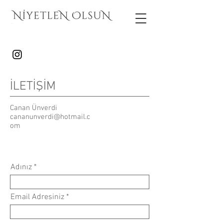
İLETİŞİM
Canan Ünverdi
cananunverdi@hotmail.c
om
Tel:
123-456-7890
Fax:
123-456-7890
Adınız
Email Adresiniz