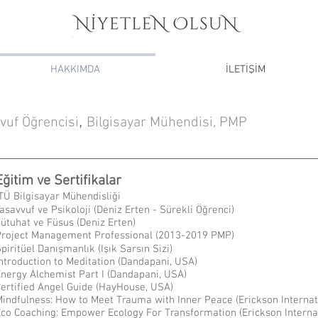
HAKKIMDA
İLETİŞİM
,
vuf Öğrencisi
Bilgisayar Mühendisi, PMP
Eğitim ve Sertifikalar
TÜ Bilgisayar Mühendisliği
asavvuf ve Psikoloji (Deniz Erten - Sürekli Öğrenci)
Fütuhat ve
Füsus (Deniz Erten)
Project Management Professional (2013-2019 P
MP)
piritüel Danışmanlık (Işık Sarsın Sizi)
ntroduction to Meditation (Dandapani, USA)
nergy Alchemist Part I (Dandapani, USA)
ertified Angel Guide (HayHouse, USA)
indfulness: How to Meet Trauma with Inner Peace (Erickson Internat
co Coaching: Empower Ecology For Transformation (Erickson Interna