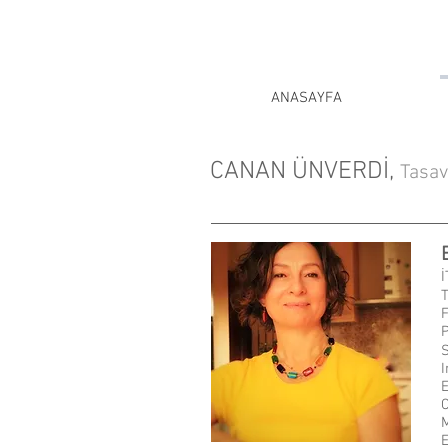
ANASAYFA
CANAN ÜNVERDİ,
Tasav
İ
T
S
I
E
C
M
E